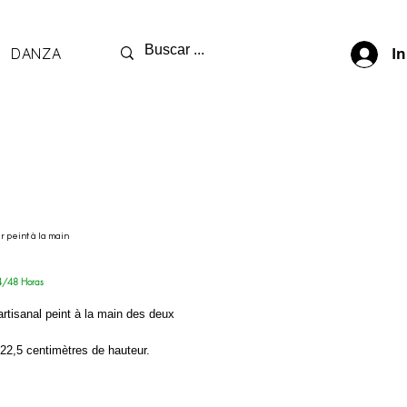
DANZA
In
r peint à la main
ix
4/48 Horas
artisanal peint à la main des deux
22,5 centimètres de hauteur.