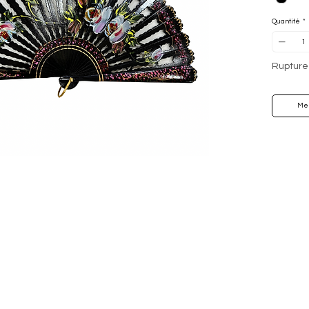
Quantité
*
Rupture
Me 