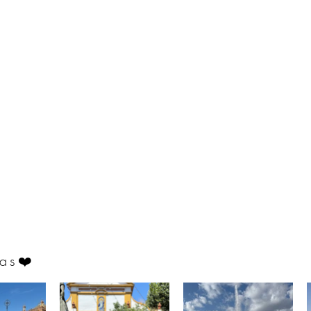
as
❤️