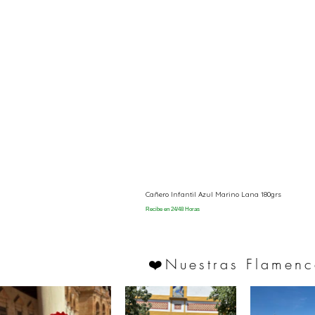
Cañero Infantil Azul Marino Lana 180grs
Recibe en 24/48 Horas
Nuestras Flamenc
❤️