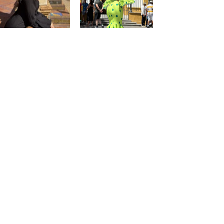
@saraprospe
@paulafuentes12
Atención
al
cliente
Mon compte
Mes commandes
Contact - Horaires
Liste des favoris
Condiciónes de PaquitaFlamenca