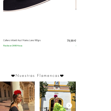
Cañero Infantil Azul Marino Lana 180grs
Prix
Cañero Infantil Camél Lana 180grs
79,99 €
Recibe en 24/48 Horas
Recibe en 24/48 Horas
❤️
Nuestras Flamencas
❤️