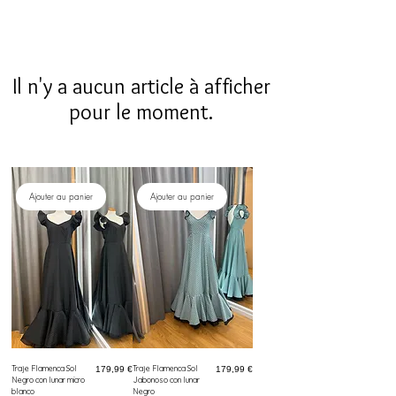
Il n'y a aucun article à afficher
pour le moment.
Ajouter au panier
Ajouter au panier
Traje Flamenca Sol
Prix
Traje Flamenca Sol
Prix
179,99 €
179,99 €
Negro con lunar micro
Jabonoso con lunar
blanco
Negro