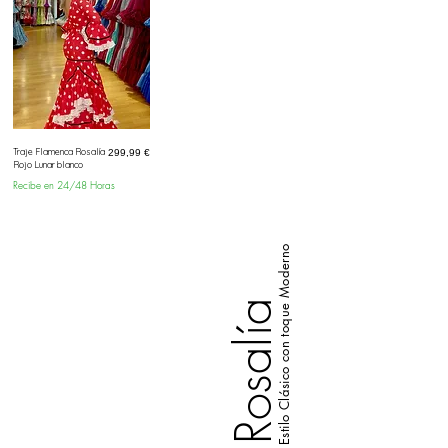
Traje Flamenca Rosalía
Prix
299,99 €
Rojo Lunar blanco
Recibe en 24/48 Horas
Estilo Clásico con toque Moderno
Rosalía