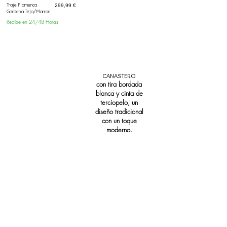
Traje Flamenca
Prix
299,99 €
Gardenia Teja/Marron
Recibe en 24/48 Horas
CANASTERO
con tira bordada
blanca y cinta de
terciopelo, un
diseño tradicional
con un toque
moderno.​