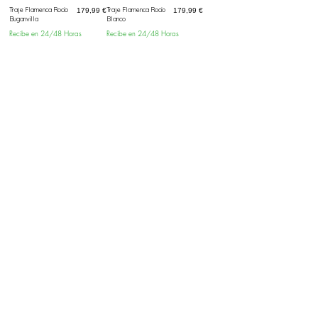
Traje Flamenca Rocio
Prix
Traje Flamenca Rocio
Prix
179,99 €
179,99 €
Buganvilla
Blanco
Recibe en 24/48 Horas
Recibe en 24/48 Horas