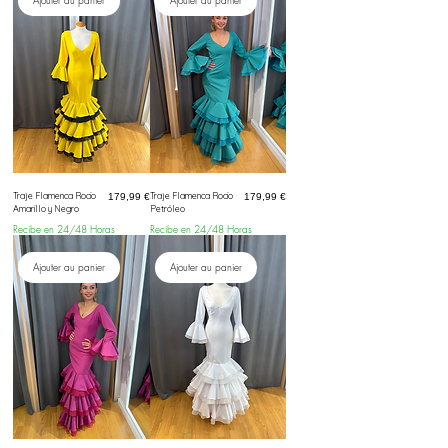
Ajouter au panier
Ajouter au panier
Traje Flamenca Rocio
Prix
Traje Flamenca Rocio
Prix
179,99 €
179,99 €
Amarillo y Negro
Petróleo
Recibe en 24/48 Horas
Recibe en 24/48 Horas
Ajouter au panier
Ajouter au panier