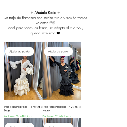
✨
Modelo Rocío
✨
Un traje de flamenca con mucho vuelo y tres hermosos
volantes 🌸💃
Ideal para todas las ferias, se adapta al cuerpo y
queda monísimo ❤️
Ajouter au panier
Ajouter au panier
Traje Flamenca Rocio
Prix
Traje Flamenca Rocio
Prix
179,99 €
179,99 €
Beige
Negro
Recibe en 24/48 Horas
Recibe en 24/48 Horas