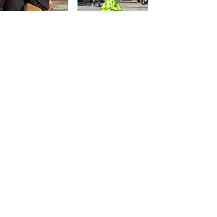
@saraprospe
@paulafuentes12
Atención
al
cliente
Mon compte
Mes commandes
Contact - Horaires
Liste des favoris
Condiciónes de PaquitaFlamenca
politique de confidentialité
Mentions légales