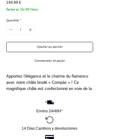
Prix
149,99 €
Recibe en 24/48 Horas
Quantité
*
Ajouter au panier
Commander et payer
Apportez l'élégance et le charme du flamenco 
avec notre châle brodé « Compás » ! Ce 
magnifique châle est confectionné en soie de la 
plus haute qualité et a été tissé et frangé à la 
main à Séville, berceau de l'art flamenco. 
Mesurant 145 cm de long et 65 cm de large 
Envíos 24/48H*
(hors franges), ce châle complète parfaitement 
toute robe de flamenco. De plus, ses franges de 
25 cm apportent une touche de mouvement et 
14 Días Cambios y devoluciones
de sophistication à votre look. Ne manquez pas 
l'occasion d'ajouter ce magnifique châle à votre 