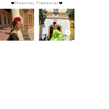
❤️
Nuestras Flamencas
❤️
@saraprospe
@paulafuentes12
Atención
al
cliente
Mon compte
Mes commandes