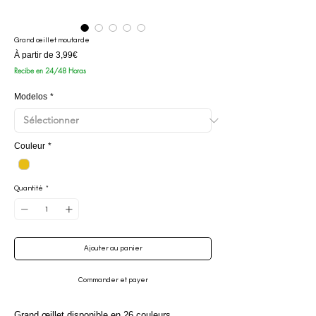
Grand œillet moutarde
Prix
À partir de
3,99€
promotionnel
Recibe en 24/48 Horas
Modelos
*
Couleur
*
Quantité
*
Ajouter au panier
Commander et payer
Grand œillet disponible en 26 couleurs.