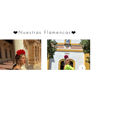
parte más ancha). El pecho y la cintura pueden
adaptarse ligeramente.
❤️
Nuestras Flamencas
❤️
@saraprospe
@paulafuentes12
Atención
al