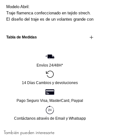
Modelo Abril:
Traje flamenca confeccionado en tejido strech.
El diseño del traje es de un volantes grande con
gran volumen de organdil a tono y las mangas
van a juego.
Tabla de Medidas
Tallaje disponible: Desde la talla 34 hasta la 50.
Si tienes cualquier duda no dudes en llamarnos
al
956765293.
Talla
Pecho
Cintura
Cadera
Largo
Envíos 24/48H*
32
76-78
68-70
86-88
136
14 Días Cambios y devoluciones
34
82-84
68-70
88-90
146
36
86-88
70-72
90-92
146
Pago Seguro Visa, MasterCard, Paypal
38
92-94
72-74
92-94
146
Contáctanos através de Email y Whatsapp
40
96-98
74-78
94-96
146
También pueden interesarte
42
98-
78-80
98-100
146