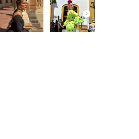
@saraprospe
@paulafuentes12
Atención
al
cliente
Mon compte
Mes commandes
Contact - Horaires
Liste des favoris