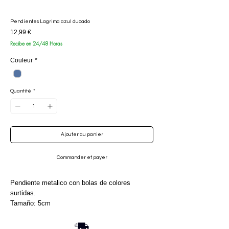
Pendientes Lagrima azul ducado
Prix
12,99 €
Recibe en 24/48 Horas
Couleur
*
Quantité
*
Ajouter au panier
Commander et payer
Pendiente metalico con bolas de colores
surtidas.
Tamaño: 5cm