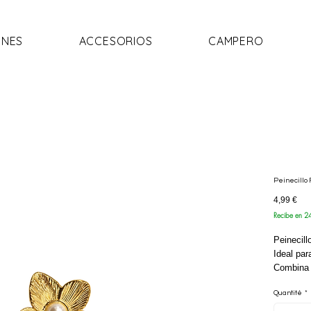
NES
ACCESORIOS
CAMPERO
Peinecillo 
Prix
4,99 €
Recibe en 2
Peinecill
Ideal pa
Combina 
quede má
Quantité
*
con otros
Precio U