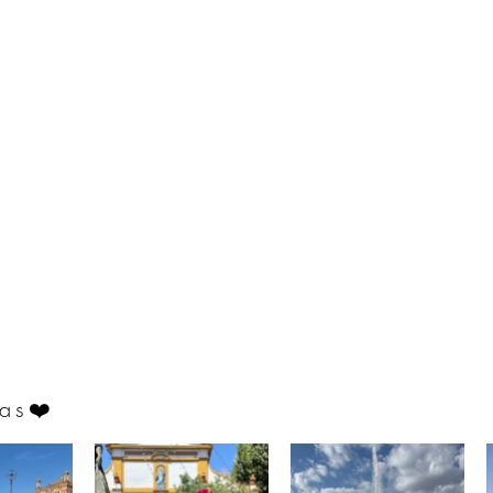
as
❤️