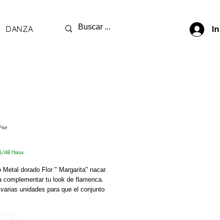
DANZA
In
Flor
4/48 Horas
o Metal dorado Flor " Margarita" nacar.
ra complementar tu look de flamenca.
varias unidades para que el conjunto
s favorecedor o incluso combinalas
 modelos de Peinecillos.
nidad.