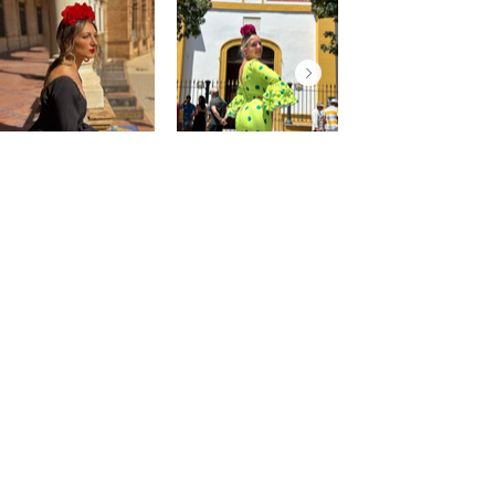
@saraprospe
@paulafuentes12
Atención
al
cliente
Mon compte
Mes commandes
Contact - Horaires
Liste des favoris