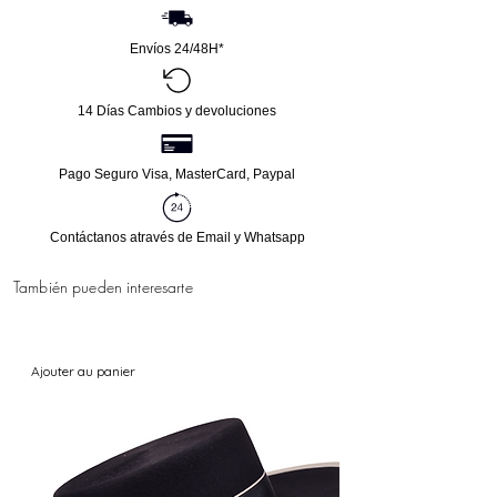
Medida Largo Mantón: 145cm
¡No te pierdas la oportunidad de añadir este
Medida Ancho Mantón: 57cm.
hermoso mantón a tu colección de moda
Envíos 24/48H*
Medida Enrejado: 3cm.
flamenca!
Medida Largo Flecos: 16cm.
14 Días Cambios y devoluciones
Pago Seguro Visa, MasterCard, Paypal
Contáctanos através de Email y Whatsapp
También pueden interesarte
Ajouter au panier