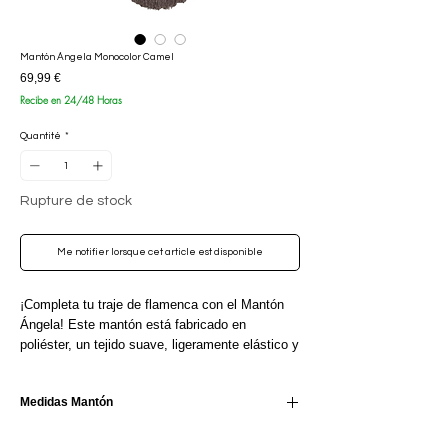
Mantón Ángela Monocolor Camel
Prix
69,99 €
Recibe en 24/48 Horas
Quantité
*
Rupture de stock
Me notifier lorsque cet article est disponible
¡Completa tu traje de flamenca con el Mantón
Ángela! Este mantón está fabricado en
poliéster, un tejido suave, ligeramente elástico y
muy cómodo de llevar. El bordado en colores y
el flecado a mano le dan un toque auténtico y
Medidas Mantón
tradicional. Ideal para cualquier romería o feria,
este mantón es el complemento perfecto para
Mantón de tejido bordado forma triangular
lucir tu estilo flamenco con elegancia y gracia.