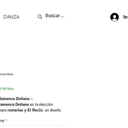
DANZA
In
lanco/Rosa
rix
4/48 Horas
Flamenca Doñana
✨
flamenca Doñana
es la elección
 para
romerías y El Rocío
, un diseño
tradición, frescura y movimiento.
mme
*
feccionada en delicado tejido de
perforada en color blanco
, combinada