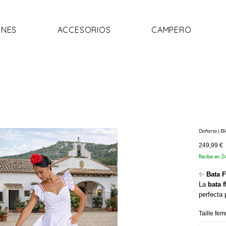
NES
ACCESORIOS
CAMPERO
Doñana | B
P
249,99 €
Recibe en 2
✨
Bata 
La
bata 
perfecta
que aúna 
Taille fe
Está
con
batista 