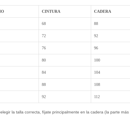
HO
CINTURA
CADERA
68
88
72
92
76
96
80
100
84
104
88
108
92
112
legir la talla correcta, fíjate principalmente en la cadera (la parte más