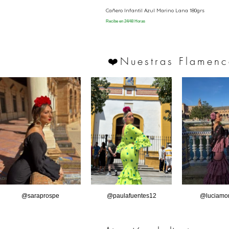
Cañero Infantil Azul Marino Lana 180grs
Recibe en 24/48 Horas
Nuestras Flamenc
❤️
@saraprospe
@paulafuentes12
@luciamor