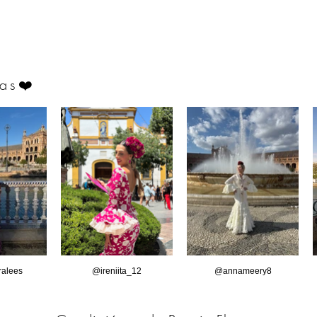
as
❤️
alees
@ireniita_12
@annameery8