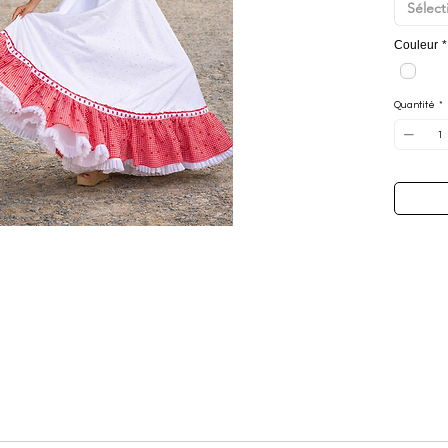
Sélect
con deta
su estéti
Couleur
*
Su
talle
figura y 
gran vue
Quantité
*
Presenta
corazón
aportand
cuidado.
Una bata
de luz
, 
estilo y 