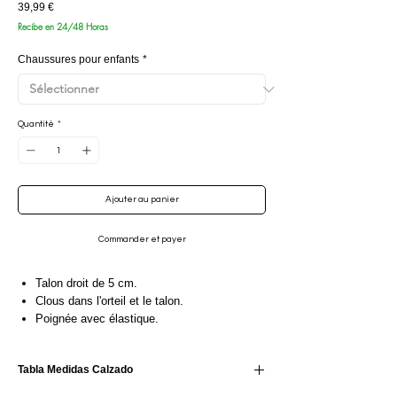
Prix
39,99 €
Recibe en 24/48 Horas
Chaussures pour enfants
*
Quantité
*
Ajouter au panier
Commander et payer
Talon droit de 5 cm.
Clous dans l'orteil et le talon.
Poignée avec élastique.
Découvrez nos chaussures de répétition noires
pour enfants, parfaites pour les tout-petits qui
Tabla Medidas Calzado
souhaitent s'initier au flamenco. Très
confortables, ces chaussures de répétition en