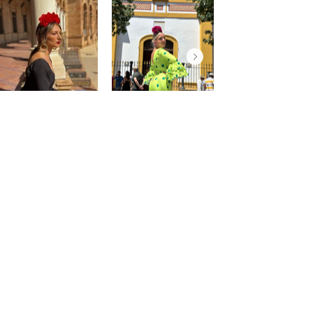
@saraprospe
@paulafuentes12
Atención
al
cliente
Mon compte
Mes commandes
Contact - Horaires