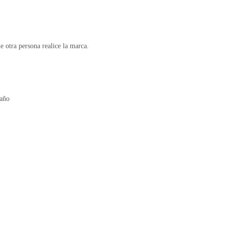
e otra persona realice la marca.
maño
Ajouter au panier