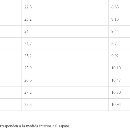
22,5
8,85
23,2
9,13
24
9,44
24,7
9,72
25,2
9,92
25,9
10,19
26,6
10,47
27,2
10,70
27,8
10,94
rresponden a la medida interior del zapato.