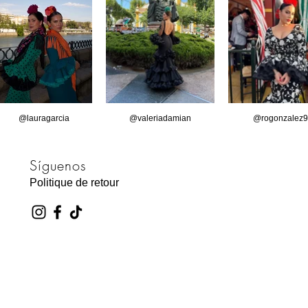
@lauragarcia
@valeriadamian
@rogonzalez9
Síguenos
Politique de retour