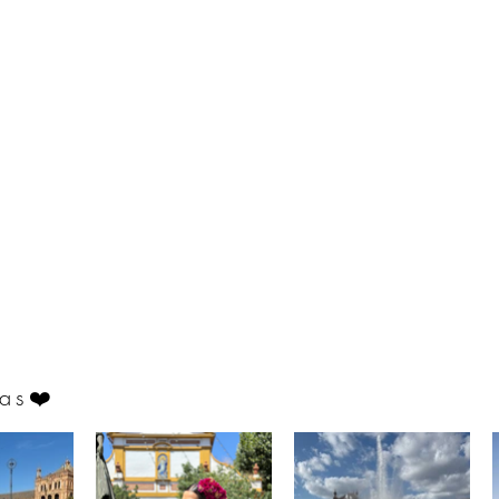
as
❤️