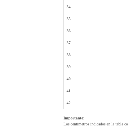
34
35
36
37
38
39
40
41
42
Importante:
Los centímetros indicados en la tabla co