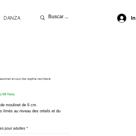
DANZA
In
ssionnel en cuir de reptile noir/doré
rix
4/48 Horas
 de moulinet de 6 cm.
s limés au niveau des orteils et du
ée à boucle.
s pour adultes
*
té supérieure.
gn exclusif*