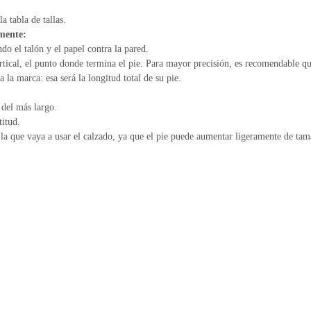
a tabla de tallas.
amente:
do el talón y el papel contra la pared.
tical, el punto donde termina el pie. Para mayor precisión, es recomendable qu
a la marca: esa será la longitud total de su pie.
 del más largo.
titud.
 la que vaya a usar el calzado, ya que el pie puede aumentar ligeramente de ta