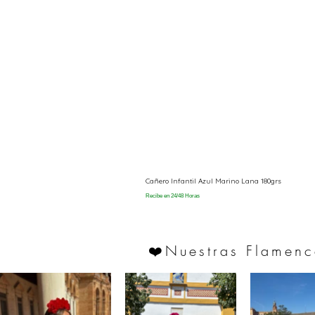
Cañero Infantil Azul Marino Lana 180grs
Recibe en 24/48 Horas
Nuestras Flamenc
❤️