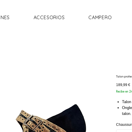
NES
ACCESORIOS
CAMPERO
Talon profe
P
189,99 €
Recibe en 2
Talon
Ongle
talon.
Poign
Chaussure
Quali
*Desi