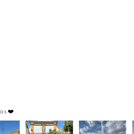
as
❤️