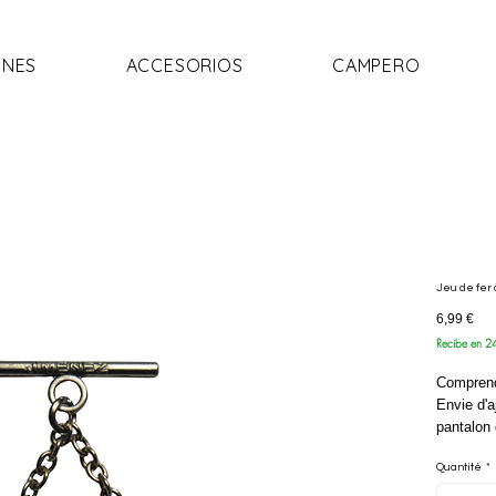
NES
ACCESORIOS
CAMPERO
Jeu de fer 
Prix
6,99 €
Recibe en 2
Comprend
Envie d'a
pantalon
pompons e
Quantité
*
deux pom
différent