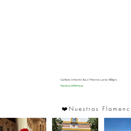
Cañero Infantil Azul Marino Lana 180grs
Recibe en 24/48 Horas
Nuestras Flamenc
❤️