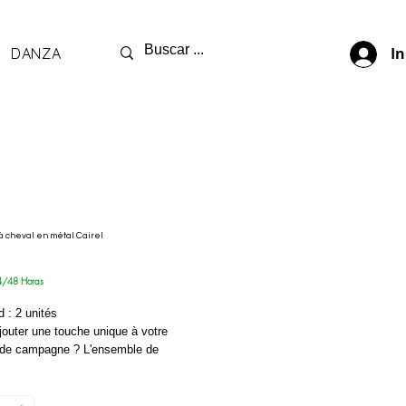
DANZA
In
à cheval en métal Cairel
4/48 Horas
 : 2 unités
jouter une touche unique à votre
 de campagne ? L'ensemble de
n métal est fait pour vous. Ce lot de
pons en métal, déclinés dans
s styles, apportera une touche