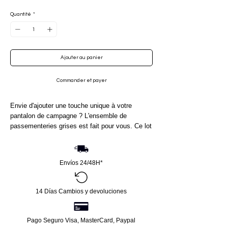
Quantité
*
Ajouter au panier
Commander et payer
Envie d'ajouter une touche unique à votre
pantalon de campagne ? L'ensemble de
passementeries grises est fait pour vous. Ce lot
de deux passementeries est composé de coton
et de polyester, avec un cordon tressé de
différentes couleurs pour apporter une touche
Envíos 24/48H*
d'originalité à votre tenue. Ces passementeries
complèteront parfaitement votre pantalon de
campagne et lui donneront un look unique et
14 Días Cambios y devoluciones
authentique. Que vous soyez à cheval, en
randonnée ou tout simplement en quête d'un
style campagnard, ces passementeries
Pago Seguro Visa, MasterCard, Paypal
apporteront la touche finale à votre tenue.