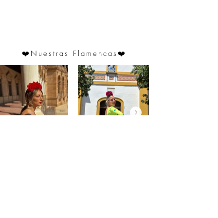
adaptarse ligeramente.
❤️
Nuestras Flamencas
❤️
@saraprospe
@paulafuentes12
Atención
al