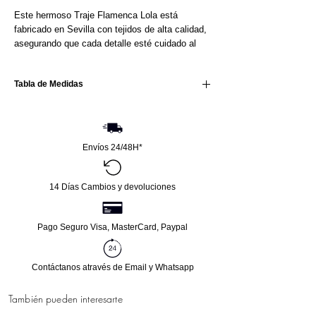
Este hermoso Traje Flamenca Lola está
fabricado en Sevilla con tejidos de alta calidad,
asegurando que cada detalle esté cuidado al
máximo. Su confección en stretch garantiza un
ajuste perfecto y cómodo para lucirlo con
Tabla de Medidas
elegancia en cualquier ocasión. El diseño
estiliza la figura con sus tres volantes que le
dan vuelo y movimiento .
Talla
Pecho
Cintura
Cadera
Largo
Incluye bolsillo.
Envíos 24/48H*
32
76-78
68-70
86-88
136
34
82-84
68-70
88-90
146
14 Días Cambios y devoluciones
36
86-88
70-72
90-92
146
Pago Seguro Visa, MasterCard, Paypal
38
92-94
72-74
92-94
146
40
96-98
74-78
94-96
146
Contáctanos através de Email y Whatsapp
42
98-
78-80
98-100
146
También pueden interesarte
100