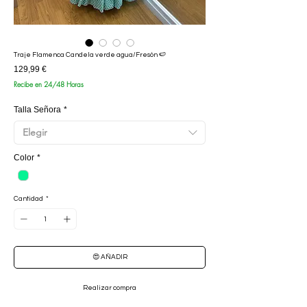
Traje Flamenca Candela verde agua/Fresón 🍉
Precio
129,99 €
Recibe en 24/48 Horas
Talla Señora
*
Elegir
Color
*
Cantidad
*
😍 AÑADIR
Realizar compra