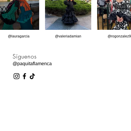
@lauragarcia
@valeriadamian
@rogonzalez9
Síguenos
@paquitaflamenca