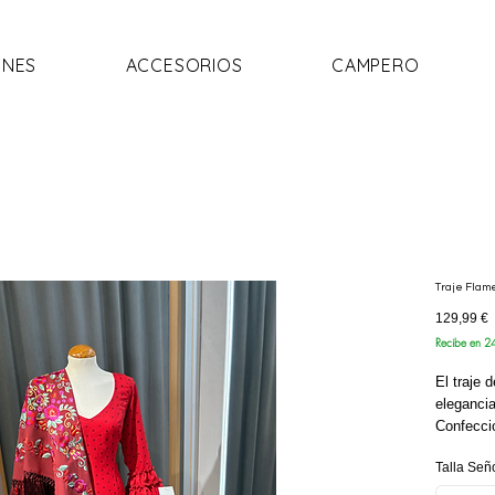
NES
ACCESORIOS
CAMPERO
Traje Flam
P
129,99 €
Recibe en 2
El traje 
elegancia
Confecci
algodón y
Talla Señ
muy favo
Cuenta 