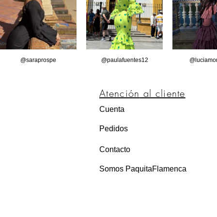
@saraprospe
@paulafuentes12
@luciamor
Atención
al cliente
Cuenta
Pedidos
Contacto
Somos PaquitaFlamenca