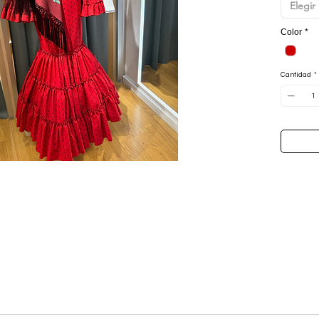
Elegir
con dos 
con
tres
Color
*
aportan 
enaguas
figura.
Cantidad
*
Disponibl
versátil 
evento f