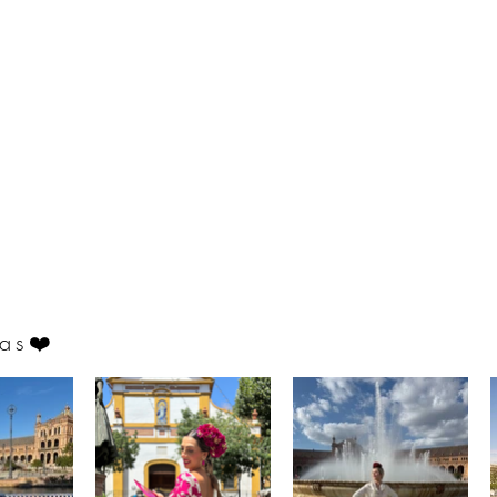
as
❤️