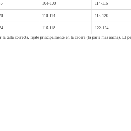
16
104-108
114-116
20
110-114
118-120
24
116-118
122-124
r la talla correcta, fíjate principalmente en la cadera (la parte más ancha). El 