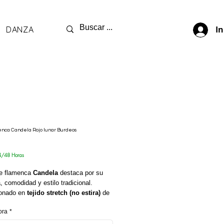
DANZA
In
enca Candela Rojo lunar Burdeos
recio
4/48 Horas
de flamenca
Candela
destaca por su
, comodidad y estilo tradicional.
onado en
tejido stretch (no estira)
de
 poliéster, ofrece ligereza y una silueta
ora
*
recedora.
con
escote de pico
,
mangas largas