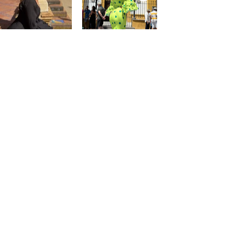
@saraprospe
@paulafuentes12
Atención
al
cliente
Cuenta
Pedidos
Contacto
Somos PaquitaFlamenca
Condiciónes de PaquitaFlamenca