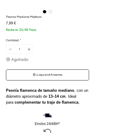
Peonia Mediana Mostaza
Precio
7,99 €
Recibe en 24/48 Horas
Cantidad
*
😢 Agotado
😍 ¡ Loquiero! Avísame.
Peonía flamenca de tamaño mediano
, con un
diámetro aproximado de
13–14 cm
. Ideal
para
complementar tu traje de flamenca
,
aportando volumen, color y un toque sofisticado
a tu peinado o look flamenco.
Envíos 24/48H*