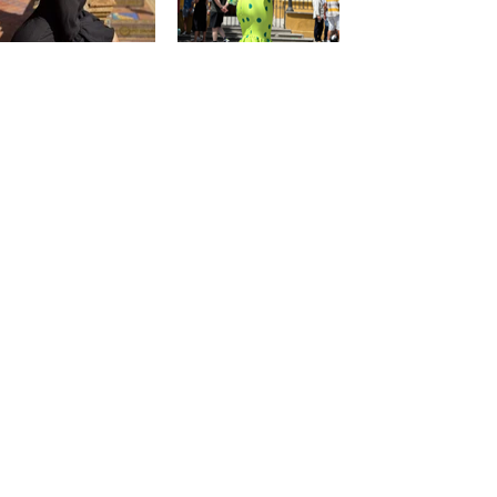
@saraprospe
@paulafuentes12
Atención
al
cliente
Cuenta
Pedidos
Contacto
Somos PaquitaFlamenca
Condiciónes de PaquitaFlamenca
Política de privacidad