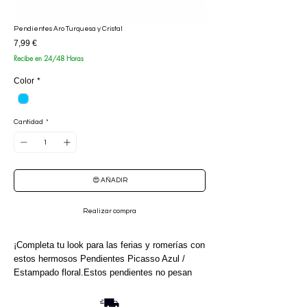
Pendientes Aro Turquesa y Cristal
Precio
7,99 €
Recibe en 24/48 Horas
Color
*
Cantidad
*
😍 AÑADIR
Realizar compra
¡Completa tu look para las ferias y romerías con
estos hermosos Pendientes Picasso Azul /
Estampado floral.Estos pendientes no pesan
nada y son ideales para completar tu traje de
flamenca. Realza tu estilo y luce espectacular