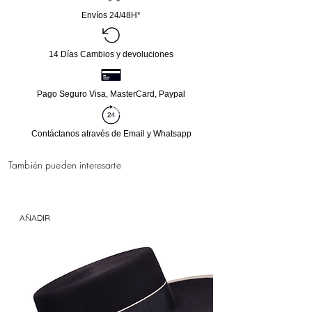
con estos hermosos accesorios que harán que
Envíos 24/48H*
brilles en cualquier ocasión. ¡No te pierdas la
oportunidad de lucir estos hermosos pendientes
en la próxima feria o romería!
14 Días Cambios y devoluciones
Pago Seguro Visa, MasterCard, Paypal
Contáctanos através de Email y Whatsapp
También pueden interesarte
AÑADIR