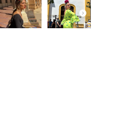
@saraprospe
@paulafuentes12
Atención
al
cliente
Cuenta
Pedidos
Contacto
Somos PaquitaFlamenca