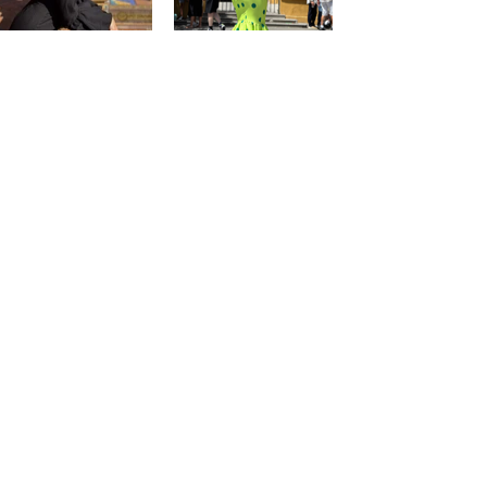
@saraprospe
@paulafuentes12
Atención
al
cliente
Cuenta
Pedidos
Contacto
Somos PaquitaFlamenca
Condiciónes de PaquitaFlamenca
Política de privacidad