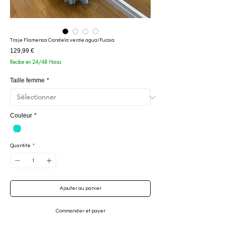
Traje Flamenca Candela verde agua/Fucsia
Prix
129,99 €
Recibe en 24/48 Horas
Taille femme
*
Couleur
*
Quantité
*
Ajouter au panier
Commander et payer