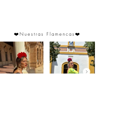
adaptarse ligeramente.
❤️
Nuestras Flamencas
❤️
@saraprospe
@paulafuentes12
Atención
al