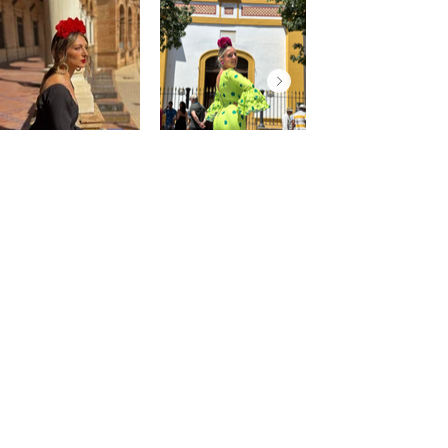
@saraprospe
@paulafuentes12
Atención
al
cliente
Mon compte
Mes commandes
Contact - Horaires