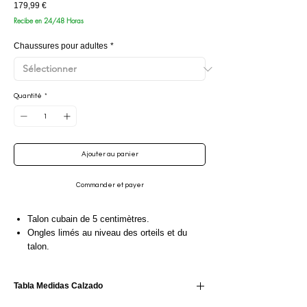
Prix
179,99 €
Recibe en 24/48 Horas
Chaussures pour adultes
*
Quantité
*
Ajouter au panier
Commander et payer
Talon cubain de 5 centimètres.
Ongles limés au niveau des orteils et du
talon.
Poignée à lacets.
Modèle de bottine avec languette et lacets.
Tabla Medidas Calzado
Cuir noir façon écailles combiné à du daim
noir.