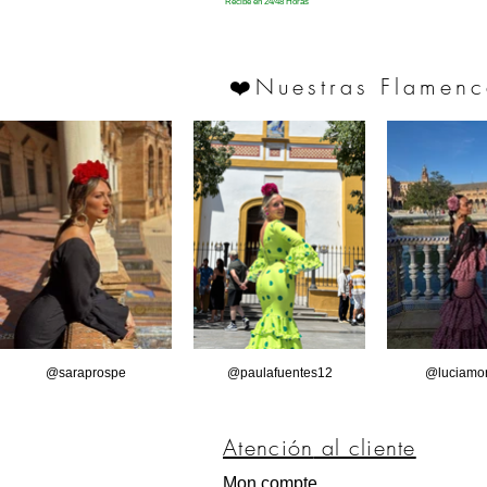
Recibe en 24/48 Horas
Nuestras Flamenc
❤️
@saraprospe
@paulafuentes12
@luciamor
Atención
al cliente
Mon compte