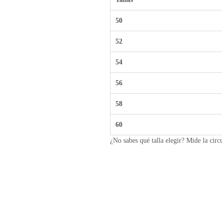
50
52
54
56
58
60
¿No sabes qué talla elegir? Mide la circ