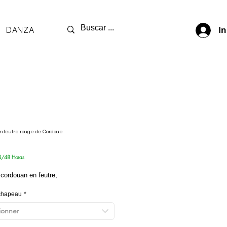
DANZA
In
 feutre rouge de Cordoue
ix
4/48 Horas
cordouan en feutre,
 chapeau
*
ionner