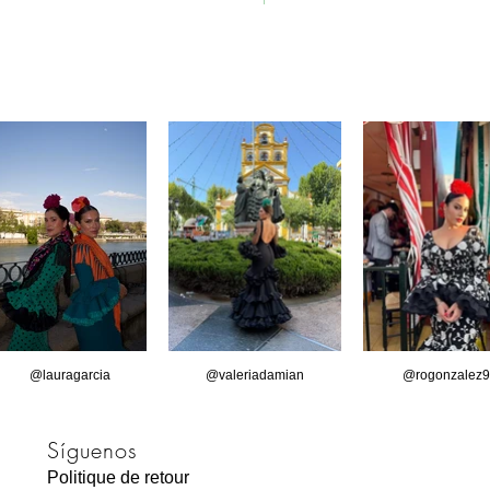
Recibe en 24/48 Horas
@lauragarcia
@valeriadamian
@rogonzalez9
Síguenos
Politique de retour