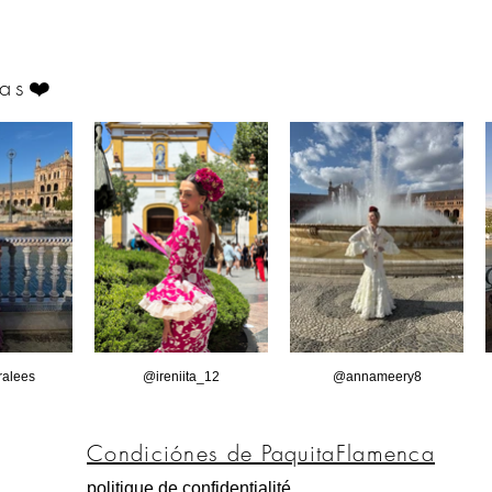
as
❤️
alees
@ireniita_12
@annameery8
Condiciónes de PaquitaFlamenca
politique de confidentialité