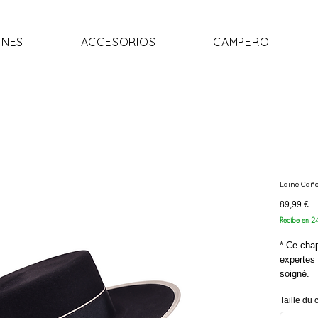
NES
ACCESORIOS
CAMPERO
Laine Cañe
Pr
89,99 €
Recibe en 2
* Ce cha
expertes 
soigné.
* Fabriqu
Taille du
haute qua
et peau d