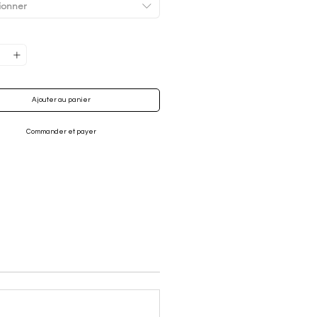
ionner
 de la tasse 10 cm, largeur du bord 9,5
s produits sont entièrement fabriqués
n en Espagne
Ajouter au panier
Commander et payer