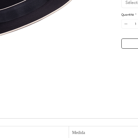
Sélect
* Hauteur
cm.
Quantité
*
* Tous no
à la mai
Medida