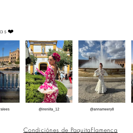
as
❤️
alees
@ireniita_12
@annameery8
Condiciónes de PaquitaFlamenca