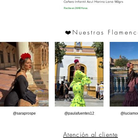
Cañero Infantil Azul Marino Lana 180grs
Recibe en 24/48 Horas
Nuestras Flamenc
❤️
@saraprospe
@paulafuentes12
@luciamor
Atención
al cliente