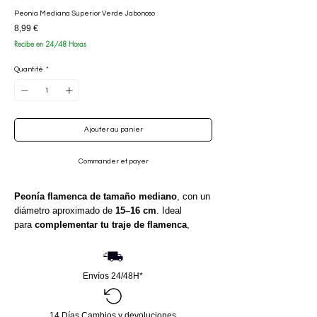
Peonia Mediana Superior Verde Jabonoso
Prix
8,99 €
Recibe en 24/48 Horas
Quantité
*
Ajouter au panier
Commander et payer
Peonía flamenca de tamaño mediano
, con un
diámetro aproximado de
15–16 cm
. Ideal
para
complementar tu traje de flamenca
,
aportando volumen, color y un toque sofisticado
a tu peinado o look flamenco.
Envíos 24/48H*
14 Días Cambios y devoluciones