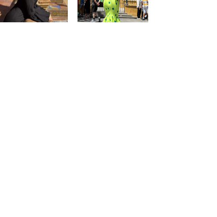
@saraprospe
@paulafuentes12
Atención
al
cliente
Mon compte
Mes commandes
Contact - Horaires
Liste des favoris
Condiciónes de PaquitaFlamenca
politique de confidentialité