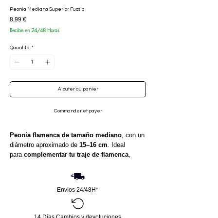
Peonia Mediana Superior Fucsia
Prix
8,99 €
Recibe en 24/48 Horas
Quantité
*
Ajouter au panier
Commander et payer
Peonía flamenca de tamaño mediano
, con un
diámetro aproximado de
15–16 cm
. Ideal
para
complementar tu traje de flamenca
,
aportando volumen, color y un toque sofisticado
a tu peinado o look flamenco.
Envíos 24/48H*
14 Días Cambios y devoluciones