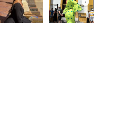
@saraprospe
@paulafuentes12
Atención
al
cliente
Mon compte
Mes commandes
Contact - Horaires
Liste des favoris
Condiciónes de PaquitaFlamenca