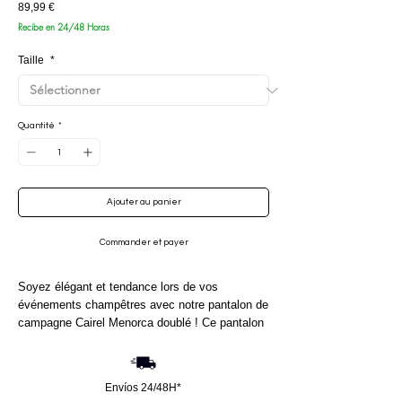
Prix
89,99 €
Recibe en 24/48 Horas
Taille
*
Quantité
*
Ajouter au panier
Commander et payer
Soyez élégant et tendance lors de vos
événements champêtres avec notre pantalon de
campagne Cairel Menorca doublé ! Ce pantalon
est parfait pour compléter votre tenue
champêtre ou pour vos randonnées à cheval
lors de pèlerinages, de foires ou de concours
Envíos 24/48H*
hippiques. Fabriqué en polyester et lycra, il est