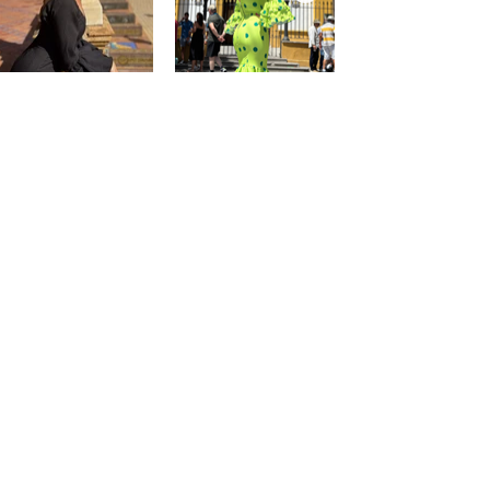
@saraprospe
@paulafuentes12
Atención
al
cliente
Mon compte
Mes commandes
Contact - Horaires
Liste des favoris
Condiciónes de PaquitaFlamenca