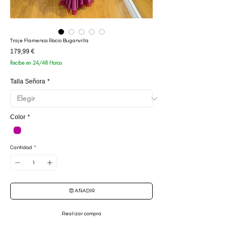
Traje Flamenca Rocio Buganvilla
Precio
179,99 €
Recibe en 24/48 Horas
Talla Señora
*
Color
*
Cantidad
*
😍 AÑADIR
Realizar compra