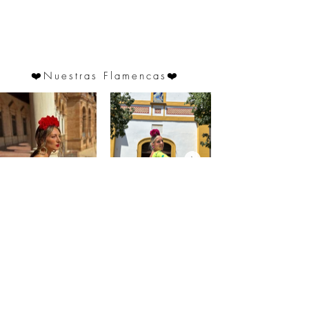
❤️
Nuestras Flamencas
❤️
@saraprospe
@paulafuentes12
Atención
al