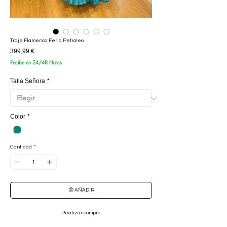
Traje Flamenca Feria Petroleo
Precio
399,99 €
Recibe en 24/48 Horas
Talla Señora
*
Color
*
Cantidad
*
😍 AÑADIR
Realizar compra