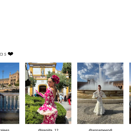
as
❤️
alees
@ireniita_12
@annameery8