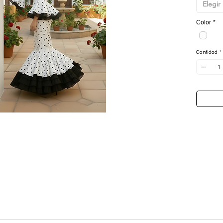
Elegir
parte del
con un gr
Color
*
distinció
Las talla
Incluye B
Cantidad
*