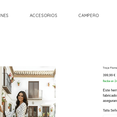
NES
ACCESORIOS
CAMPERO
Traje Flam
P
399,99 €
Recibe en 2
Este her
fabricado
asegurand
máximo.
Talla Señ
El diseño
abre en u