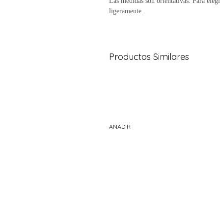
Las medidas son orientativas. Para elegi
ligeramente.
Productos Similares
AÑADIR