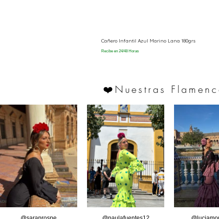
Cañero Infantil Azul Marino Lana 180grs
Recibe en 24/48 Horas
Nuestras Flamenc
❤️
@saraprospe
@paulafuentes12
@luciamor