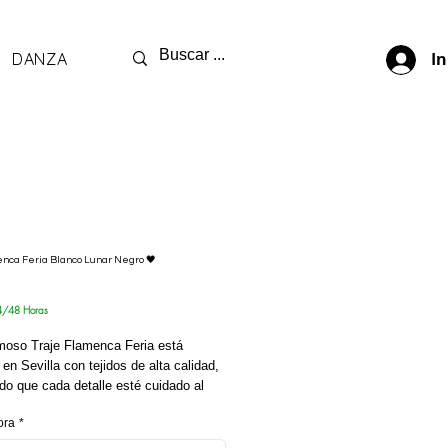
DANZA
In
enca Feria Blanco Lunar Negro 🖤
recio
4/48 Horas
moso Traje Flamenca Feria está
 en Sevilla con tejidos de alta calidad,
o que cada detalle esté cuidado al
ora
*
 estiliza la figura con una falda que se
n gran volante con carruchas en la