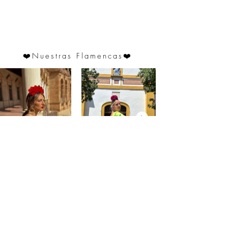
❤️
Nuestras Flamencas
❤️
@saraprospe
@paulafuentes12
Atención
al