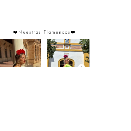
❤️
Nuestras Flamencas
❤️
@saraprospe
@paulafuentes12
Atención
al