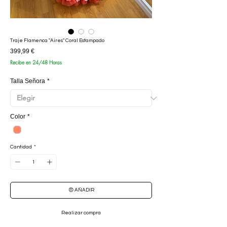
Traje Flamenca "Aires" Coral Estampado
Precio
399,99 €
Recibe en 24/48 Horas
Talla Señora
*
Color
*
Cantidad
*
😍 AÑADIR
Realizar compra