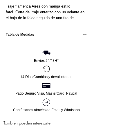
Traje flamenca Aires con manga estilo
farol. Corte del traje enterizo con un volante en
el bajo de la falda seguido de una tira de
organdíl diferente tono para hacer contraste.
Manga corta de farol y escote de corazón muy
Tabla de Medidas
favorecedor.
El corte del vestido está diseñado para realzar
la silueta femenina ajustándose al cuerpo pero
Talla
Pecho
Cintura
Cadera
Largo
al no ir la falda cortada da más amplitud y
resulta más fácil el movimiento.
Envíos 24/48H*
34
81
60
88
146
Lleva el cuerpo forrado con un tejido de algodón
para mayor comodidad y transpirabilidad.
36
85
65
92
146
14 Días Cambios y devoluciones
38
88
70
97
146
Pago Seguro Visa, MasterCard, Paypal
40
93
74
101
146
42
97
78
105
146
Contáctanos através de Email y Whatsapp
44
102
82
108
146
También pueden interesarte