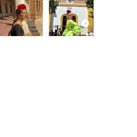
@saraprospe
@paulafuentes12
Atención
al
cliente
Cuenta
Pedidos
Contacto