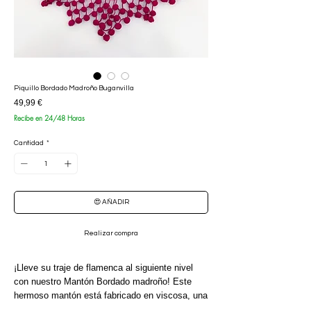
Piquillo Bordado Madroño Buganvilla
Precio
49,99 €
Recibe en 24/48 Horas
Cantidad
*
😍 AÑADIR
Realizar compra
¡Lleve su traje de flamenca al siguiente nivel
con nuestro Mantón Bordado madroño! Este
hermoso mantón está fabricado en viscosa, una
mezcla de poliéster y algodón que le brinda un