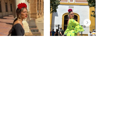
@saraprospe
@paulafuentes12
Atención
al
cliente
Cuenta
Pedidos
Contacto