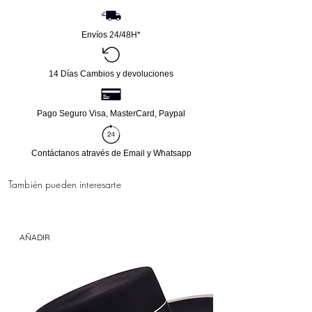
suave y lujoso tacto. El diseño de la Fauna está
bordado a máquina con preciosos detalles que
Envíos 24/48H*
le dan un toque elegante y auténtico.Medidas
entre 120 - 130 cm largo y 56 - 60 cm de
anchoAñada este hermoso mantón a su
14 Días Cambios y devoluciones
colección de trajes de flamenca y marque la
diferencia en su próximo evento.
Pago Seguro Visa, MasterCard, Paypal
Contáctanos através de Email y Whatsapp
También pueden interesarte
AÑADIR