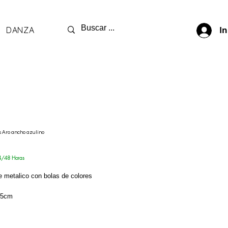
DANZA
In
 Aro ancho azulino
ecio
4/48 Horas
e metalico con bolas de colores
 5cm