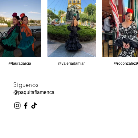
@lauragarcia
@valeriadamian
@rogonzalez9
Síguenos
@paquitaflamenca