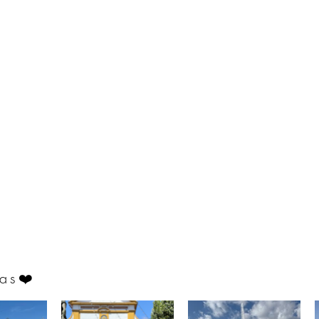
as
❤️