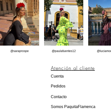
@saraprospe
@paulafuentes12
@luciamor
Atención
al cliente
Cuenta
Pedidos
Contacto
Somos PaquitaFlamenca