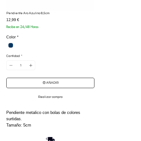
Pendiente Aro Azulino 8,5cm
Precio
12,99 €
Recibe en 24/48 Horas
Color
*
Cantidad
*
😍 AÑADIR
Realizar compra
Pendiente metalico con bolas de colores
surtidas.
Tamaño: 5cm