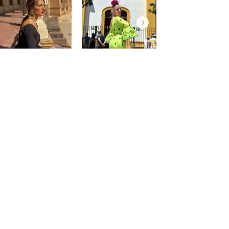
@saraprospe
@paulafuentes12
Atención
al
cliente
Cuenta
Pedidos
Contacto
Somos PaquitaFlamenca