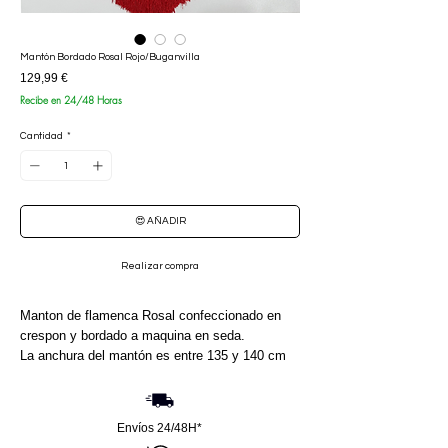
Mantón Bordado Rosal Rojo/Buganvilla
Precio
129,99 €
Recibe en 24/48 Horas
Cantidad
*
😍 AÑADIR
Realizar compra
Manton de flamenca Rosal confeccionado en
crespon y bordado a maquina en seda.
La anchura del mantón es entre 135 y 140 cm
aproximadamente.
Los flecos son de borlón y son de seda.
Envíos 24/48H*