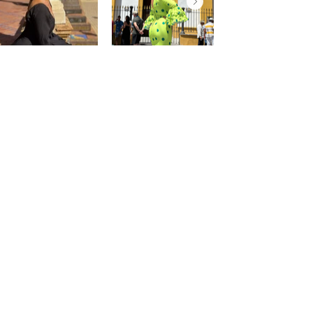
@saraprospe
@paulafuentes12
Atención
al
cliente
Cuenta
Pedidos
Contacto
Somos PaquitaFlamenca
Condiciónes de PaquitaFlamenca