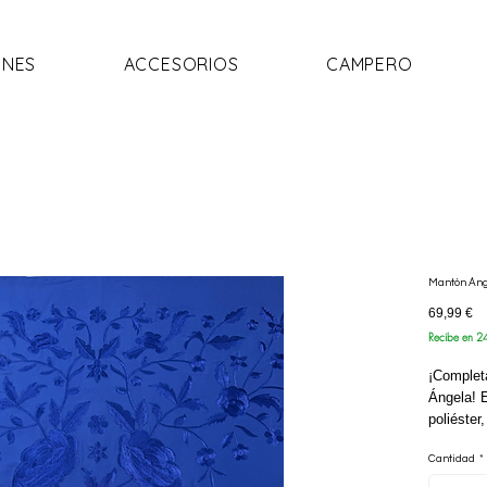
NES
ACCESORIOS
CAMPERO
Mantón Áng
Pr
69,99 €
Recibe en 2
¡Completa
Ángela! 
poliéster
muy cómo
Cantidad
*
el flecad
tradicion