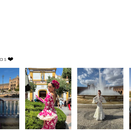
as
❤️