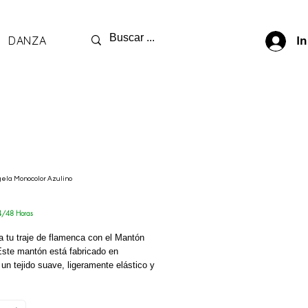
DANZA
In
ela Monocolor Azulino
ecio
4/48 Horas
 tu traje de flamenca con el Mantón
Este mantón está fabricado en
, un tejido suave, ligeramente elástico y
do de llevar. El bordado en colores y
o a mano le dan un toque auténtico y
al. Ideal para cualquier romería o feria,