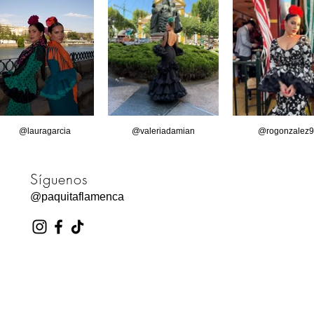
@lauragarcia
@valeriadamian
@rogonzalez9
Síguenos
@paquitaflamenca