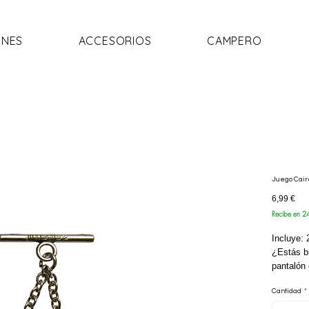
NES
ACCESORIOS
CAMPERO
Juego Cair
Pre
6,99 €
Recibe en 2
Incluye:
¿Estás b
pantalón 
Metal es 
Cantidad
*
unidades 
Metal en 