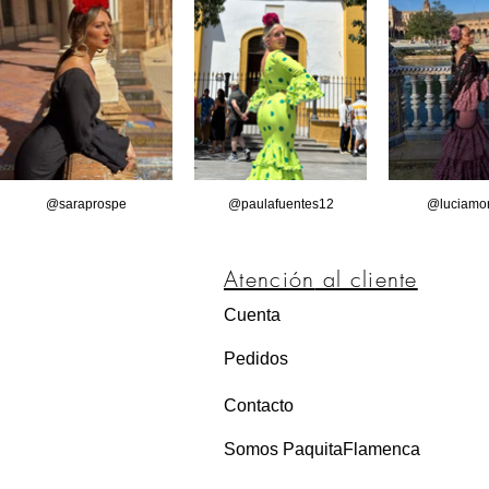
@saraprospe
@paulafuentes12
@luciamor
Atención
al cliente
Cuenta
Pedidos
Contacto
Somos PaquitaFlamenca