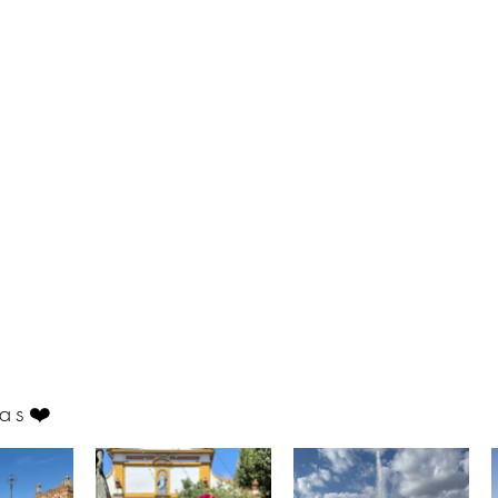
as
❤️