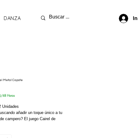
DANZA
In
el Metal Capote
cio
4/48 Horas
 2 Unidades
uscando añadir un toque único a tu
de campero? El juego Cairel de
perfecto para ti. Este pack de dos
de juego de cairel está fabricado en
diferentes modelos para darle ese