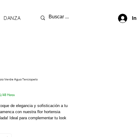
DANZA
In
nsia Verde Agua Terciopelo
cio
4/48 Horas
toque de elegancia y sofisticación a tu
flamenca con nuestra flor hortensia
lada! Ideal para complementar tu look
 y romerías, esta hermosa flor tiene un
de 13 centímetros, lo que la hace
para destacar en tu peineta o en tu