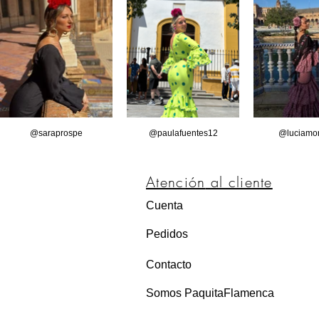
@saraprospe
@paulafuentes12
@luciamor
Atención
al cliente
Cuenta
Pedidos
Contacto
Somos PaquitaFlamenca