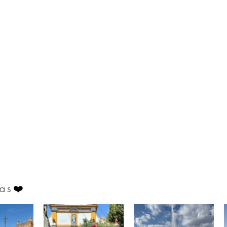
as
❤️