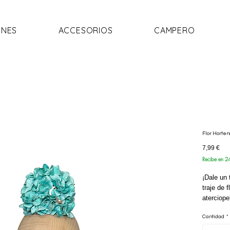
NES
ACCESORIOS
CAMPERO
Flor Horte
Pre
7,99 €
Recibe en 2
¡Dale un 
traje de 
aterciope
en ferias
Cantidad
*
diámetro 
perfecta 