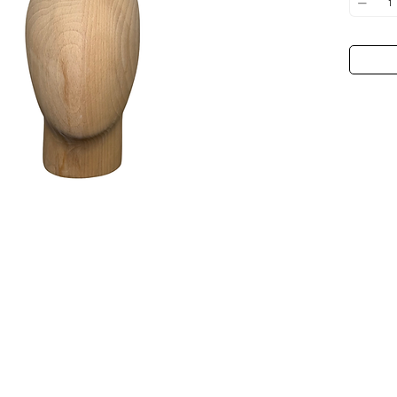
traje. Di
encontrar
tu atuend
espectacu
hortensia