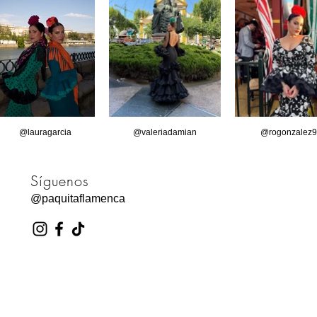
@lauragarcia
@valeriadamian
@rogonzalez9
Síguenos
@paquitaflamenca