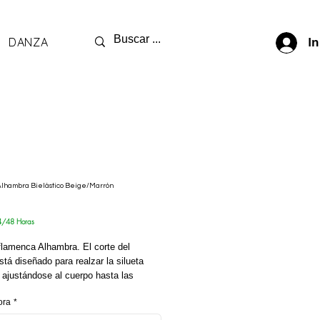
DANZA
In
lhambra Bielástico Beige/Marrón
recio
4/48 Horas
flamenca Alhambra. El corte del
stá diseñado para realzar la silueta
 ajustándose al cuerpo hasta las
 La falda es de volantes con subida en
ora
*
 que estiliza la figura. Escote de pico
muy favorecedor. Las manga jamón