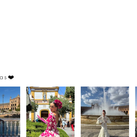
as
❤️