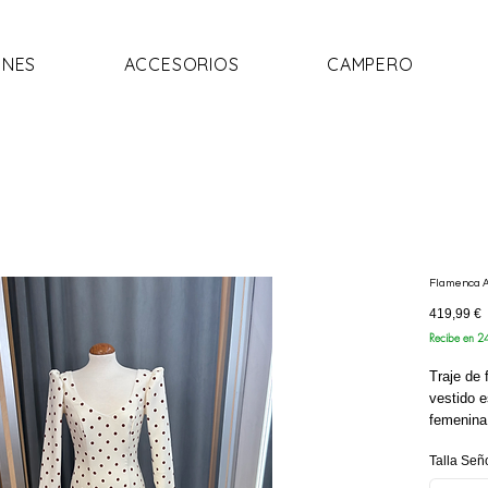
NES
ACCESORIOS
CAMPERO
Flamenca A
P
419,99 €
Recibe en 2
Traje de 
vestido e
femenina
rodillas.
Talla Señ
el centro
clásico 