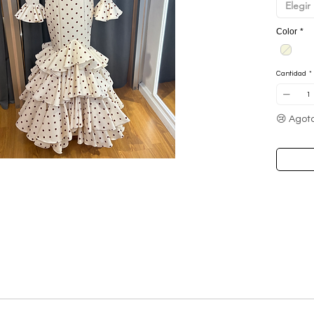
Elegir
acabada 
actual y 
Color
*
Incluye v
falda y 
aporte pe
Cantidad
*
vistoso 
además el
elastano.
😢 Agot
Lleva el 
para mayo