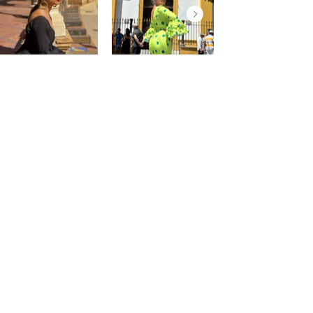
@saraprospe
@paulafuentes12
Atención
al
cliente
Cuenta
Pedidos
Contacto
Somos PaquitaFlamenca