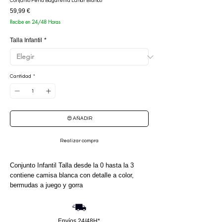
Conjunto Feria Buganvilla Lunar Blanco
Precio
59,99 €
Recibe en 24/48 Horas
Talla Infantil
*
Cantidad
*
😍 AÑADIR
Realizar compra
Conjunto Infantil Talla desde la 0 hasta la 3
contiene camisa blanca con detalle a color,
bermudas a juego y gorra
Envíos 24/48H*