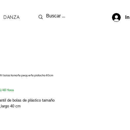
DANZA
In
ntil bolas tamaño pequeño pistacho 40cm
cio
4/48 Horas
fantil de bolas de plástico tamaño
,largo 40 cm