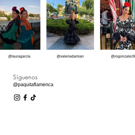
@lauragarcia
@valeriadamian
@rogonzalez9
Síguenos
@paquitaflamenca