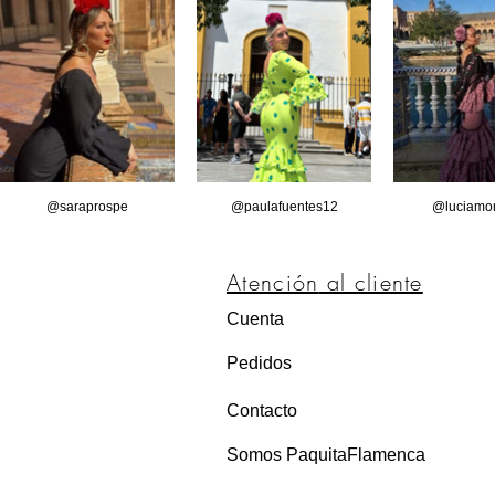
@saraprospe
@paulafuentes12
@luciamor
Atención
al cliente
Cuenta
Pedidos
Contacto
Somos PaquitaFlamenca