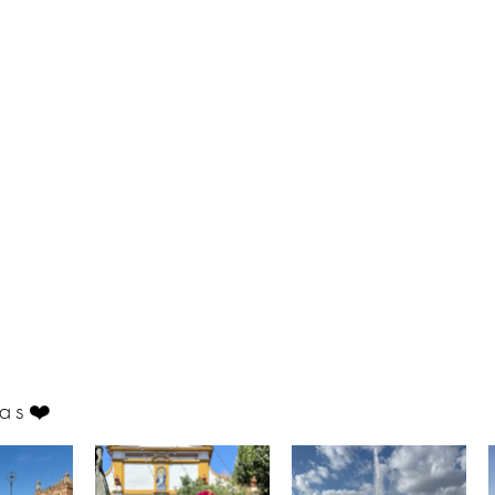
as
❤️