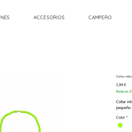
NES
ACCESORIOS
CAMPERO
Collar infa
Pre
2,99 €
Recibe en 2
Collar in
pequeño 
Color
*