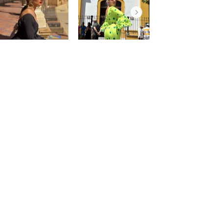
@saraprospe
@paulafuentes12
Atención
al
cliente
Cuenta
Pedidos
Contacto
Somos PaquitaFlamenca