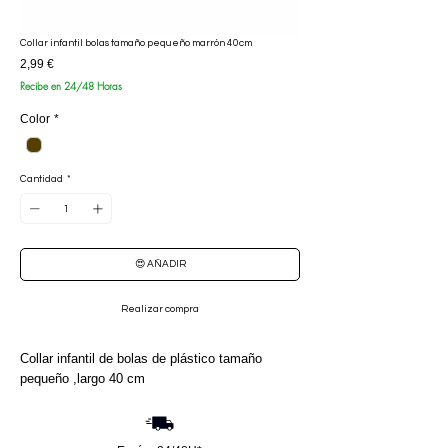
Collar infantil bolas tamaño pequeño marrón 40cm
Precio
2,99 €
Recibe en 24/48 Horas
Color
*
Cantidad
*
😍 AÑADIR
Realizar compra
Collar infantil de bolas de plástico tamaño
pequeño ,largo 40 cm