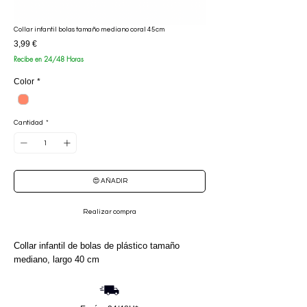
Collar infantil bolas tamaño mediano coral 45cm
Precio
3,99 €
Recibe en 24/48 Horas
Color
*
Cantidad
*
😍 AÑADIR
Realizar compra
Collar infantil de bolas de plástico tamaño
mediano, largo 40 cm