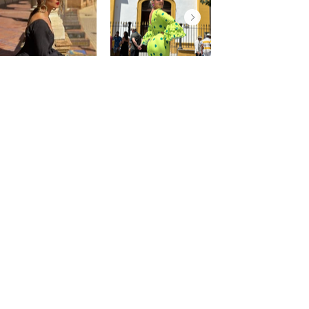
@saraprospe
@paulafuentes12
Atención
al
cliente
Cuenta
Pedidos
Contacto
Somos PaquitaFlamenca