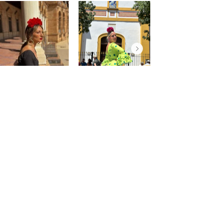
@saraprospe
@paulafuentes12
Atención
al
cliente
Cuenta
Pedidos
Contacto