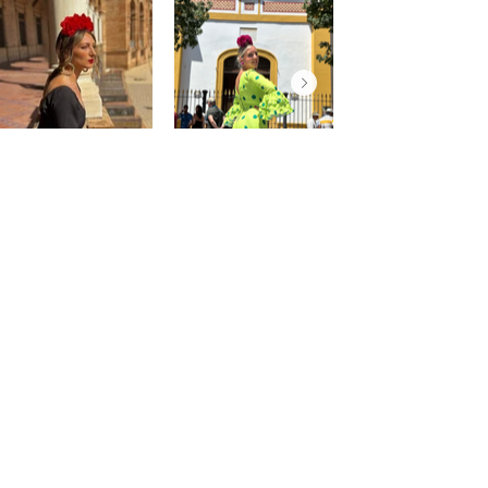
@saraprospe
@paulafuentes12
Atención
al
cliente
Cuenta
Pedidos
Contacto